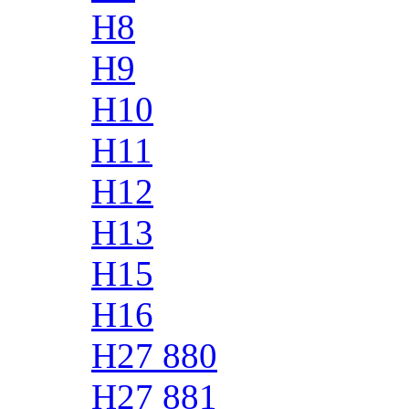
H8
H9
H10
H11
H12
H13
H15
H16
H27 880
H27 881