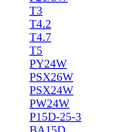
T3
T4.2
T4.7
T5
PY24W
PSX26W
PSX24W
PW24W
P15D-25-3
BA15D