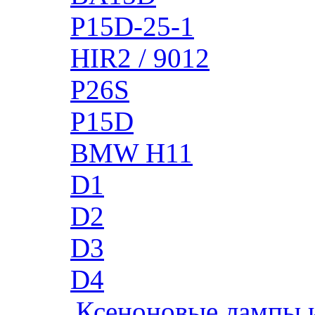
P15D-25-1
HIR2 / 9012
P26S
P15D
BMW H11
D1
D2
D3
D4
Ксеноновые лампы 