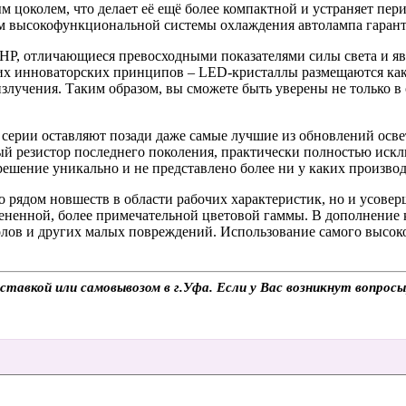
м цоколем, что делает её ещё более компактной и устраняет пе
м высокофункциональной системы охлаждения автолампа гарант
HP, отличающиеся превосходными показателями силы света и я
их инноваторских принципов – LED-кристаллы размещаются как 
злучения. Таким образом, вы сможете быть уверены не только в
серии оставляют позади даже самые лучшие из обновлений осве
 резистор последнего поколения, практически полностью искл
решение уникально и не представлено более ни у каких произво
 рядом новшеств в области рабочих характеристик, но и усов
мененной, более примечательной цветовой гаммы. В дополнение
олов и других малых повреждений. Использование самого высок
оставкой или самовывозом в г.Уфа. Если у Вас возникнут вопрос