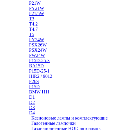
P21W
PY21W
P21/5W
T3
T4.2
T4.7
T5
PY24W
PSX26W
PSX24W
PW24W
P15D-25-3
BA15D
P15D-25-1
HIR2 / 9012
P26S
P15D
BMW H11
D1
D2
D3
D4
Ксеноновые лампы и комплектующие
Галогенные лампочки
Газонаполненные HOD автолампы