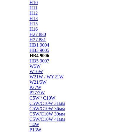
H10
H11
H12
H13
H15
H16
H27 880
H27 881
HB1 9004
HB3 9005
HB4 9006
HB5 9007
W5W
W16W
W21W / WY21W
W21/5W
P27W
P27/7W
C5W / C10W
C5W/C10W 31мм
C5W/C10W 36мм
C5W/C10W 39мм
C5W/C10W 41мм
T4W
P13W