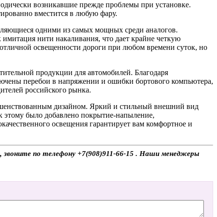
риодически возникавшие прежде проблемы при установке.
ированно вместится в любую фару.
вляющиеся одними из самых мощных среди аналогов.
имитация нити накаливания, что дает крайне четкую
 отличной освещенности дороги при любом времени суток, но
тительной продукции для автомобилей. Благодаря
ючены перебои в напряжении и ошибки бортового компьютера,
дителей российского рынка.
ершенствованным дизайном. Яркий и стильный внешний вид
 к этому было добавлено покрытие-напыление,
окачественного освещения гарантирует вам комфортное и
ы, звоните по телефону +7(908)911-66-15 . Наши менеджеры