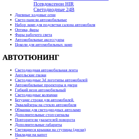
Псевдоксенон HIR
Cветодиодные 24B
Дневные ходовые огни
Свето-панели автомобильные
Набор ламп для подсветки салона автомобиля
Оптика, фары
Фары рабочего света
Автомобильные аксессуары
Цоколи для автомобильных ламп
АВТОТЮНИНГ
Светодиодная автомобильная лента
Ангельские глазки
Светодиодные 3d логотипы автомобилей
Автомобильные проекторы в двери
Гибкий неон автомобильный
Светодиодные колпачки
Бегущие строки для автомобилей.
Эквалайзеры на стекло автомобиля
Обманки для светодиодных автоламп
Дополнительные стоп-сигналы
Повторители указателей поворота
Дополнительные габариты
Светящиеся крышки на ступицы (диски)
Накладки на капот