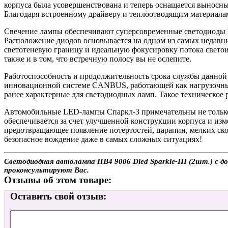
корпуса была усовершенствована и теперь оснащается выносны
Благодаря встроенному драйверу и теплоотводящим материала
Свечение лампы обеспечивают суперсовременные светодиоды 
Расположение диодов основывается на одном из самых недавн
светотеневую границу и идеальную фокусировку потока светои
также и в том, что встречную полосу вы не ослепите.
Работоспособность и продолжительность срока службы данной 
инновационной системе CANBUS, работающей как нагрузочный
ранее характерные для светодиодных ламп. Такое техническое 
Автомобильные LED-лампы Спаркл-3 примечательны не только
обеспечивается за счет улучшенной конструкции корпуса и из
предотвращающее появление потертостей, царапин, мелких ск
безопасное вождение даже в самых сложных ситуациях!
Светодиодная автолампа HB4 9006 Dled Sparkle-III (2шт.) с д
проконсультируют Вас.
Отзывы об этом товаре:
Оставить свой отзыв: