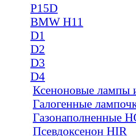
P15D
BMW H11
D1
D2
D3
D4
Ксеноновые лампы 
Галогенные лампоч
Газонаполненные H
Псевдоксенон HIR