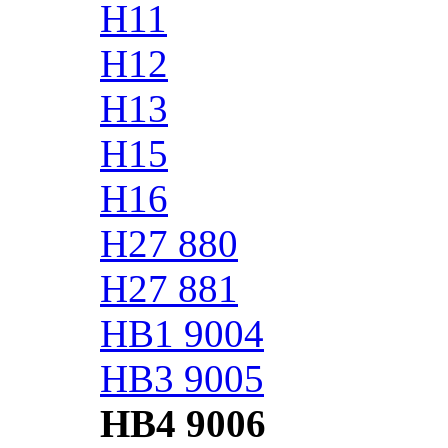
H11
H12
H13
H15
H16
H27 880
H27 881
HB1 9004
HB3 9005
HB4 9006