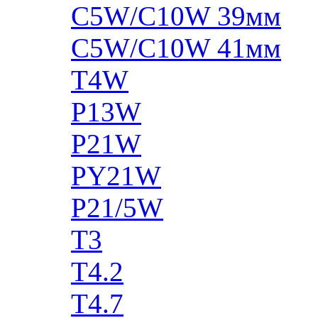
C5W/C10W 39мм
C5W/C10W 41мм
T4W
P13W
P21W
PY21W
P21/5W
T3
T4.2
T4.7