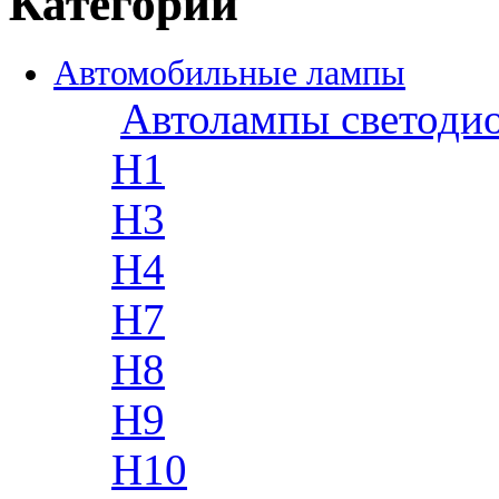
Категории
Автомобильные лампы
Автолампы светоди
H1
H3
H4
H7
H8
H9
H10