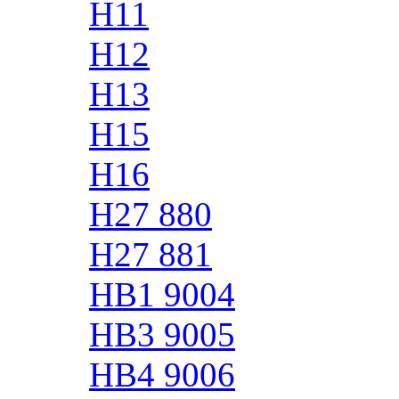
H11
H12
H13
H15
H16
H27 880
H27 881
HB1 9004
HB3 9005
HB4 9006