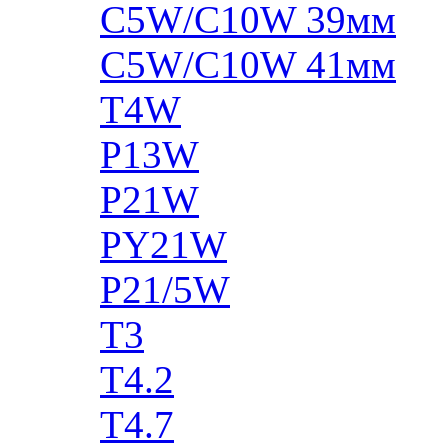
C5W/C10W 39мм
C5W/C10W 41мм
T4W
P13W
P21W
PY21W
P21/5W
T3
T4.2
T4.7