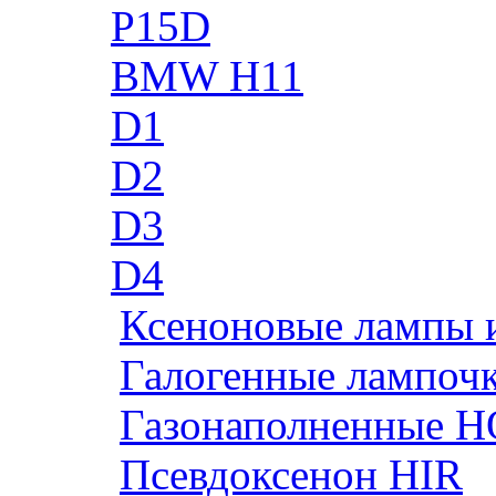
P15D
BMW H11
D1
D2
D3
D4
Ксеноновые лампы 
Галогенные лампоч
Газонаполненные H
Псевдоксенон HIR