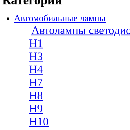
Категории
Автомобильные лампы
Автолампы светоди
H1
H3
H4
H7
H8
H9
H10