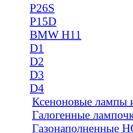
P26S
P15D
BMW H11
D1
D2
D3
D4
Ксеноновые лампы 
Галогенные лампоч
Газонаполненные H