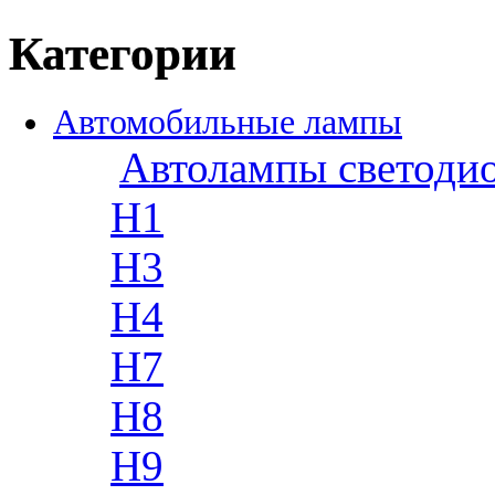
Категории
Автомобильные лампы
Автолампы светоди
H1
H3
H4
H7
H8
H9