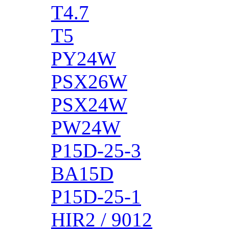
T4.7
T5
PY24W
PSX26W
PSX24W
PW24W
P15D-25-3
BA15D
P15D-25-1
HIR2 / 9012