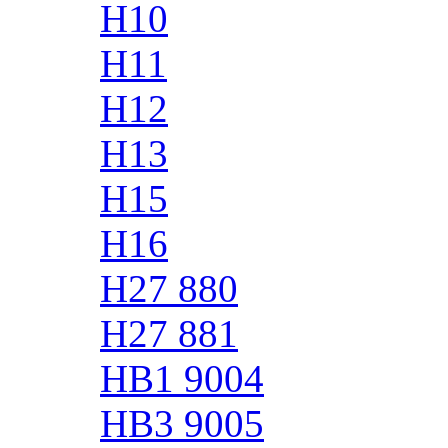
H10
H11
H12
H13
H15
H16
H27 880
H27 881
HB1 9004
HB3 9005