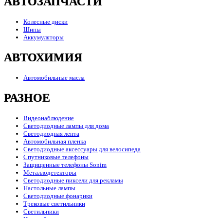
АВТОЗАПЧАСТИ
Колесные диски
Шины
Аккумуляторы
АВТОХИМИЯ
Автомобильные масла
РАЗНОЕ
Видеонаблюдение
Светодиодные лампы для дома
Светодиодная лента
Автомобильная пленка
Светодиодные аксессуары для велосипеда
Спутниковые телефоны
Защищенные телефоны Sonim
Металлодетекторы
Светодиодные пиксели для рекламы
Настольные лампы
Светодиодные фонарики
Трековые светильники
Светильники