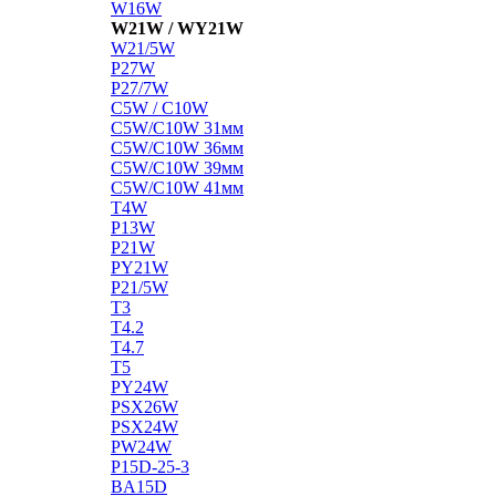
W16W
W21W / WY21W
W21/5W
P27W
P27/7W
C5W / C10W
C5W/C10W 31мм
C5W/C10W 36мм
C5W/C10W 39мм
C5W/C10W 41мм
T4W
P13W
P21W
PY21W
P21/5W
T3
T4.2
T4.7
T5
PY24W
PSX26W
PSX24W
PW24W
P15D-25-3
BA15D