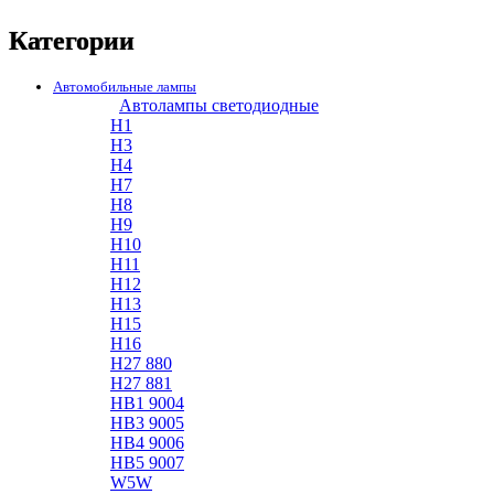
Категории
Автомобильные лампы
Автолампы светодиодные
H1
H3
H4
H7
H8
H9
H10
H11
H12
H13
H15
H16
H27 880
H27 881
HB1 9004
HB3 9005
HB4 9006
HB5 9007
W5W