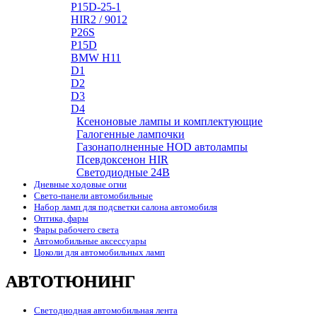
P15D-25-1
HIR2 / 9012
P26S
P15D
BMW H11
D1
D2
D3
D4
Ксеноновые лампы и комплектующие
Галогенные лампочки
Газонаполненные HOD автолампы
Псевдоксенон HIR
Cветодиодные 24B
Дневные ходовые огни
Свето-панели автомобильные
Набор ламп для подсветки салона автомобиля
Оптика, фары
Фары рабочего света
Автомобильные аксессуары
Цоколи для автомобильных ламп
АВТОТЮНИНГ
Светодиодная автомобильная лента