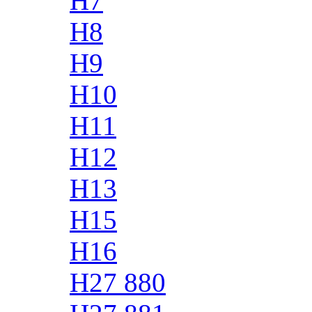
H7
H8
H9
H10
H11
H12
H13
H15
H16
H27 880