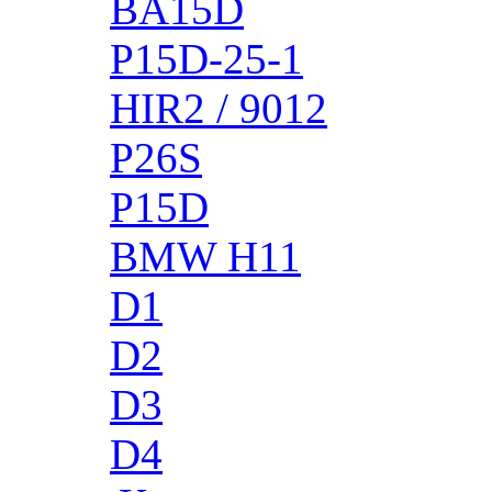
BA15D
P15D-25-1
HIR2 / 9012
P26S
P15D
BMW H11
D1
D2
D3
D4