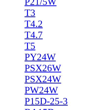
P21/5W
T3
T4.2
T4.7
T5
PY24W
PSX26W
PSX24W
PW24W
P15D-25-3