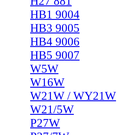
H27 881
HB1 9004
HB3 9005
HB4 9006
HB5 9007
W5W
W16W
W21W / WY21W
W21/5W
P27W