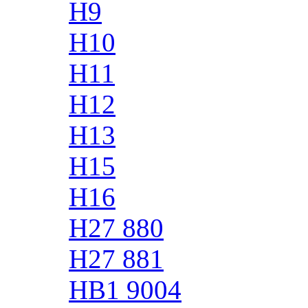
H9
H10
H11
H12
H13
H15
H16
H27 880
H27 881
HB1 9004