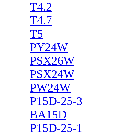
T4.2
T4.7
T5
PY24W
PSX26W
PSX24W
PW24W
P15D-25-3
BA15D
P15D-25-1