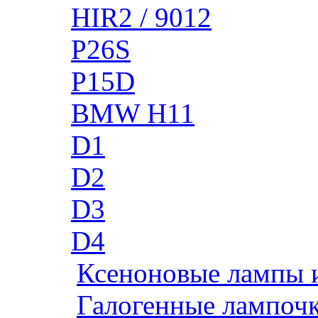
HIR2 / 9012
P26S
P15D
BMW H11
D1
D2
D3
D4
Ксеноновые лампы 
Галогенные лампоч