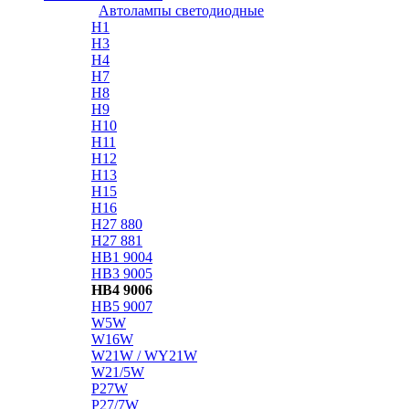
Автолампы светодиодные
H1
H3
H4
H7
H8
H9
H10
H11
H12
H13
H15
H16
H27 880
H27 881
HB1 9004
HB3 9005
HB4 9006
HB5 9007
W5W
W16W
W21W / WY21W
W21/5W
P27W
P27/7W