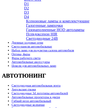
D1
D2
D3
D4
Ксеноновые лампы и комплектующие
Галогенные лампочки
Газонаполненные HOD автолампы
Псевдоксенон HIR
Cветодиодные 24B
Дневные ходовые огни
Свето-панели автомобильные
Набор ламп для подсветки салона автомобиля
Оптика, фары
Фары рабочего света
Автомобильные аксессуары
Цоколи для автомобильных ламп
АВТОТЮНИНГ
Светодиодная автомобильная лента
Ангельские глазки
Светодиодные 3d логотипы автомобилей
Автомобильные проекторы в двери
Гибкий неон автомобильный
Светодиодные колпачки