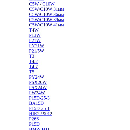
C5W / C10W
C5W/C10W 31мм
C5W/C10W 36мм
C5W/C10W 39мм
C5W/C10W 41мм
T4W
P13W
P21W
PY21W
P21/5W
T3
T4.2
T4.7
T5
PY24W
PSX26W
PSX24W
PW24W
P15D-25-3
BA15D
P15D-25-1
HIR2 / 9012
P26S
P15D
BMW H11