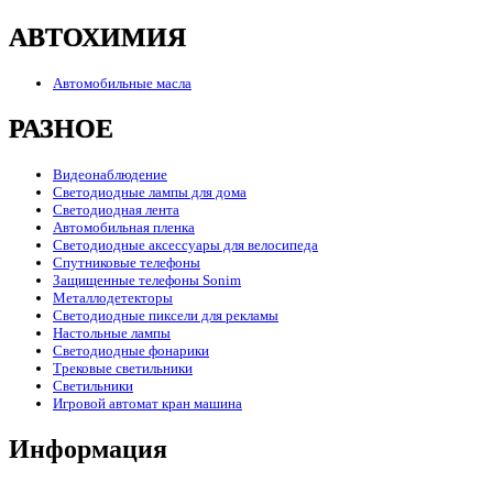
АВТОХИМИЯ
Автомобильные масла
РАЗНОЕ
Видеонаблюдение
Светодиодные лампы для дома
Светодиодная лента
Автомобильная пленка
Светодиодные аксессуары для велосипеда
Спутниковые телефоны
Защищенные телефоны Sonim
Металлодетекторы
Светодиодные пиксели для рекламы
Настольные лампы
Светодиодные фонарики
Трековые светильники
Светильники
Игровой автомат кран машина
Информация