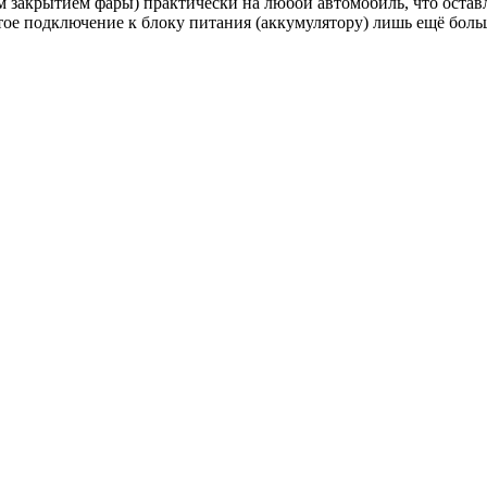
м закрытием фары) практически на любой автомобиль, что оста
тое подключение к блоку питания (аккумулятору) лишь ещё бол