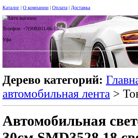
Каталог
|
О компании
|
Оплата
|
Доставка
Телефон: +7(908)911-66-15
Уфа
Дерево категорий:
Главн
автомобильная лента
> То
Автомобильная све
30см SMD3528 18 св