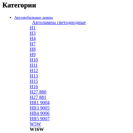
Категории
Автомобильные лампы
Автолампы светодиодные
H1
H3
H4
H7
H8
H9
H10
H11
H12
H13
H15
H16
H27 880
H27 881
HB1 9004
HB3 9005
HB4 9006
HB5 9007
W5W
W16W