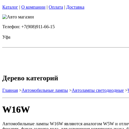
Каталог
|
О компании
|
Оплата
|
Доставка
Телефон: +7(908)911-66-15
Уфа
Дерево категорий
Главная
>
Автомобильные лампы
>
Автолампы светодиодные
>
W16W
Автомобильные лампы W16W являются аналогом W5W и отличаю
фонарях, фарах заднего хода, для освещения номерного знака, б