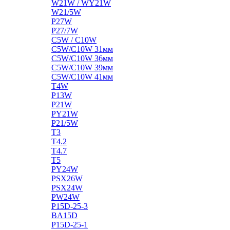
W21W / WY21W
W21/5W
P27W
P27/7W
C5W / C10W
C5W/C10W 31мм
C5W/C10W 36мм
C5W/C10W 39мм
C5W/C10W 41мм
T4W
P13W
P21W
PY21W
P21/5W
T3
T4.2
T4.7
T5
PY24W
PSX26W
PSX24W
PW24W
P15D-25-3
BA15D
P15D-25-1