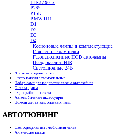
HIR2 / 9012
P26S
P15D
BMW H11
D1
D2
D3
D4
Ксеноновые лампы и комплектующие
Галогенные лампочки
Газонаполненные HOD автолампы
Псевдоксенон HIR
Cветодиодные 24B
Дневные ходовые огни
Свето-панели автомобильные
Набор ламп для подсветки салона автомобиля
Оптика, фары
Фары рабочего света
Автомобильные аксессуары
Цоколи для автомобильных ламп
АВТОТЮНИНГ
Светодиодная автомобильная лента
Ангельские глазки