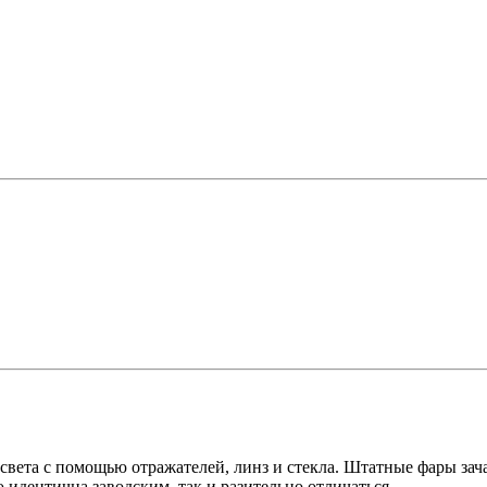
вета с помощью отражателей, линз и стекла. Штатные фары зач
ю идентична заводским, так и разительно отличаться.