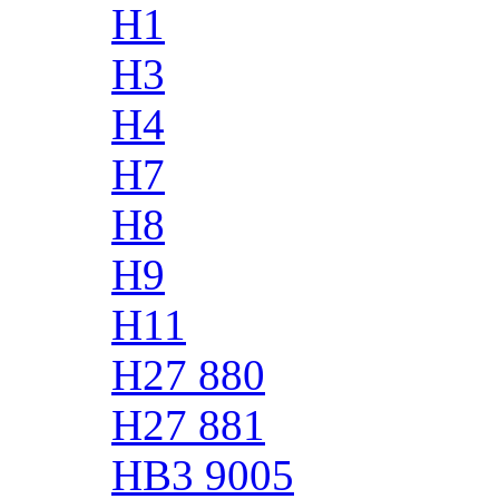
H1
H3
H4
H7
H8
H9
H11
H27 880
H27 881
HB3 9005