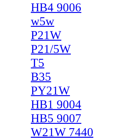
HB4 9006
w5w
P21W
P21/5W
T5
B35
PY21W
HB1 9004
HB5 9007
W21W 7440